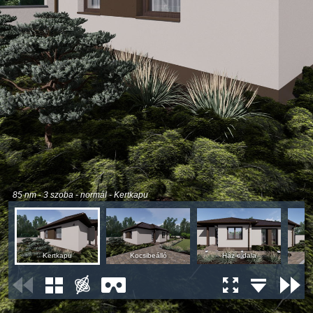
85 nm - 3 szoba - normál - Kertkapu
Kertkapu
Kocsibeálló
Ház oldala