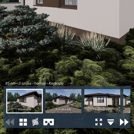
85 nm - 3 szoba - normál - Kertkapu
Kertkapu
Kocsibeálló
Ház oldala