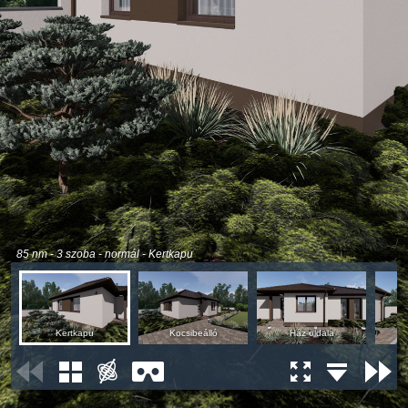
85 nm - 3 szoba - normál - Kertkapu
Kertkapu
Kocsibeálló
Ház oldala